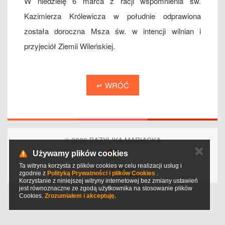
W niedzielę 6 marca z racji wspomnienia św.
Kazimierza Królewicza w południe odprawiona
została doroczna Msza św. w intencji wilnian i
przyjeciół Ziemii Wileńskiej.
↵ WRÓĆ
© 2026 BAZYLIKA MARIACKA
✕
Używamy plików cookies
Ta witryna korzysta z plików cookies w celu realizacji usług i
Platforma:
ISP 3.8
zgodnie z
Polityką Prywatności i plików Cookies
.
by
strony-parafialne.pl
Korzystanie z niniejszej witryny internetowej bez zmiany ustawień
jest równoznaczne ze zgodą użytkownika na stosowanie plików
Cookies.
Zrozumiałem i akceptuję.