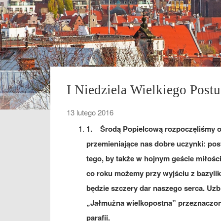
I Niedziela Wielkiego Postu
13 lutego 2016
1.
Środą Popielcową rozpoczęliśmy o
przemieniające nas dobre uczynki: post
tego, by także w hojnym geście miłości 
co roku możemy przy wyjściu z bazylik
będzie szczery dar naszego serca. Uzb
„Jałmużna wielkopostna” przeznaczon
parafii.