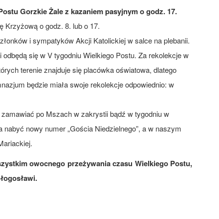
 Postu Gorzkie Żale z kazaniem pasyjnym o godz. 17.
 Krzyżową o godz. 8. lub o 17.
złonków i sympatyków Akcji Katolickiej w salce na plebanii.
i odbędą się w V tygodniu Wielkiego Postu. Za rekolekcje w
tórych terenie znajduje się placówka oświatowa, dlatego
mnazjum będzie miała swoje rekolekcje odpowiednio: w
a zamawiać po Mszach w zakrystii bądź w tygodniu w
na nabyć nowy numer „Gościa Niedzielnego”, a w naszym
Mariackiej.
szystkim owocnego przeżywania czasu Wielkiego Postu,
błogosławi.