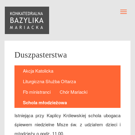
Toggl
navig
Duszpasterstwa
Akcja Katolicka
Liturgiczna Służba Ołtarza
Fb ministranci
Chór Mariacki
Schola młodzieżowa
Istniejąca przy Kaplicy Królewskiej schola ubogaca
śpiewem niedzielne Msze św. z udziałem dzieci i
młodzieży o godz. 11.00.