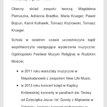
Obecny skład zespołu tworzą: Magdalena
Pietruszka, Adrianna Bradtke, Maria Krueger, Paweł
Bojcun, Kamil Kulhawik, Tomasz Kozłowski, Tomasz
Krueger.
Schola w ostatnim czasie uczestniczyła bądź
współtworzyła następujące wydarzenia muzyczne:
Ogólnopolski Festiwal Muzyki Religijnej w Rudzkim
Moście;
w 2011 roku warsztaty muzyczne w
Niepokalanowie z zespołem New Life Music.
w 2013 roku koncert kolęd w Kaplicy
Królewskiej; koncerty w parafiach św. Teresy
od Dzieciątka Jezus i bł. Doroty z Mątowów w
Gdańsku Jasieniu; koncert wielkopostny w