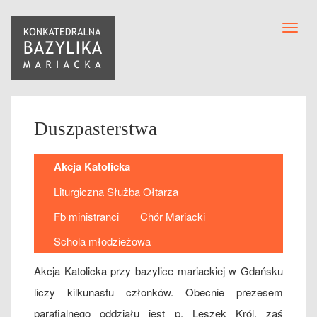
Toggl
navig
Duszpasterstwa
Akcja Katolicka
Liturgiczna Służba Ołtarza
Fb ministranci
Chór Mariacki
Schola młodzieżowa
Akcja Katolicka przy bazylice mariackiej w Gdańsku
liczy kilkunastu członków. Obecnie prezesem
parafialnego oddziału jest p. Leszek Król, zaś